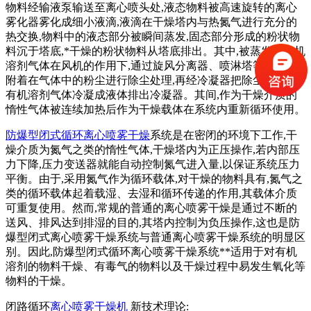
物料经输液泵输送至离心喷头处,液态物料被高速旋转的离心
雾化器雾化成细小液滴,液滴在干燥塔内与热氮气进行充分的
热交换,物料中的液态部分被瞬间蒸发,固态部分形成的粉状物
料沉于塔底,*干燥的粉状物料从塔底排出。其中,被蒸发的有机
溶剂气体在风机的作用下,通过旋风分离器、喷淋塔等装置把
附着在气体中的粉尘进行除尘处理,再经冷凝器把除尘后饱和
有机溶剂气体冷凝成液体排出冷凝器。其间,作为干燥介质的
惰性气体被连续加热后作为干燥载体在系统内重新循环使用。
防爆型闭式循环离心喷雾干燥
系统是在密闭的环境下工作,干
燥介质为氮气之类的惰性气体,干燥塔内为正压操作,若内部压
力下降,压力变送器就能自动控制氮气进入量,以保证系统压力
平衡。由于,采用氮气作为循环载体,对干燥的物料具有,氮气之
类的循环载体起着载湿、去湿和循环传递的作用,其载体介质
可重复使用。然而,常规的普通的离心喷雾干燥是通过不断的
送风、排风达到排湿的目的,其塔内控制为负压操作,这也是防
爆型闭式离心喷雾干燥系统与普通离心喷雾干燥系统的明显区
别。因此,防爆型闭式循环离心喷雾干燥系统**适用于对有机
溶剂的物料干燥、有毒气的物料以及干燥过程中易发生氧化等
物料的干燥。
闭路循环
离心喷雾干燥机
新技术理论: